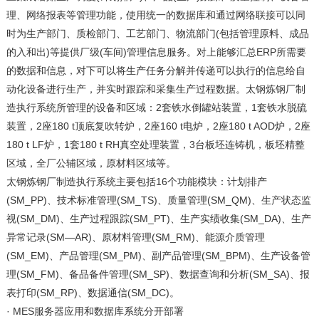
理、网络报表等管理功能，使用统一的数据库和通过网络联接可以同
时为生产部门、质检部门、工艺部门、物流部门(包括管理原料、成品
的入和出)等提供厂级(车间)管理信息服务。对上能够汇总ERP所需要
的数据和信息，对下可以将生产任务分解并传递可以执行的信息给自
动化设备进行生产，并实时跟踪和采集生产过程数据。太钢炼钢厂制
造执行系统所管理的设备和区域：2套铁水倒罐站装置，1套铁水脱硫
装置，2座180 t顶底复吹转炉，2座160 t电炉，2座180 t AOD炉，2座
180 t LF炉，1套180 t RH真空处理装置，3台板坯连铸机，板坯精整
区域，全厂公辅区域，原材料区域等。
太钢炼钢厂制造执行系统主要包括16个功能模块：计划排产
(SM_PP)、技术标准管理(SM_TS)、质量管理(SM_QM)、生产状态监
视(SM_DM)、生产过程跟踪(SM_PT)、生产实绩收集(SM_DA)、生产
异常记录(SM—AR)、原材料管理(SM_RM)、能源介质管理
(SM_EM)、产品管理(SM_PM)、副产品管理(SM_BPM)、生产设备管
理(SM_FM)、备品备件管理(SM_SP)、数据查询和分析(SM_SA)、报
表打印(SM_RP)、数据通信(SM_DC)。
· MES服务器应用和数据库系统分开部署