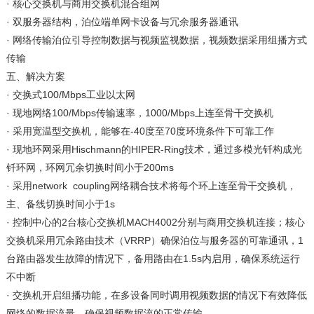
· 核心交换机与商用交换机混合组网
· 双服务器结构，泊位端单网卡设备与冗余服务器通讯
· 网络传输泊位引导控制数据与视频监视数据，视频数据采用组播方式
传输
五、解决方案
· 交换式100/Mbps工业以太网
· 现地网络100/Mbps传输速率，1000/Mbps上连至骨干交换机
· 采用宽温型交换机，能够在-40度至70度环境条件下可靠工作
· 现地环网采用Hischmann的HIPER-Ring技术，通过多模光钎构成光
钎环网，环网冗余切换时间小于200ms
· 采用network coupling网络耦合技术将每个环上连至骨干交换机，
主、备线切换时间小于1s
· 控制中心的2台核心交换机MACH4002分别与商用交换机连接；核心
交换机采用冗余路由技术（VRRP）确保泊位与服务器的可靠通讯，1
台路由器发生故障的情况下，备用路由在1.5s内启用，确保系统运行
不中断
· 交换机开启组播功能，在多设备同时调用视频数据的情况下有效降低
网络的数据流量，确保视频数据流的正常传输