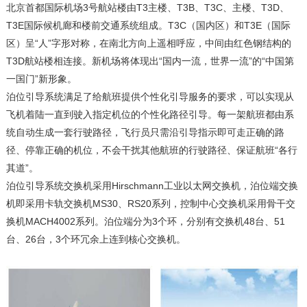
北京首都国际机场3号航站楼由T3主楼、T3B、T3C、主楼、T3D、
T3E国际候机廊和楼前交通系统组成。T3C（国内区）和T3E（国际
区）呈“人”字形对称，在南北方向上遥相呼应，中间由红色钢结构的
T3D航站楼相连接。新机场将体现出“国内一流，世界一流”的“中国第
一国门”新形象。
泊位引导系统满足了给航班提供个性化引导服务的要求，可以实现从
飞机着陆一直到驶入指定机位的个性化路径引导。每一架航班都由系
统自动生成一套行驶路径，飞行员只需沿引导指示即可走正确的路
径、停靠正确的机位，不会干扰其他航班的行驶路径、保证航班“各行
其道”。
泊位引导系统交换机采用Hirschmann工业以太网交换机，泊位端交换
机即采用卡轨交换机MS30、RS20系列，控制中心交换机采用骨干交
换机MACH4002系列。泊位端分为3个环，分别有交换机48台、51
台、26台，3个环冗余上连到核心交换机。